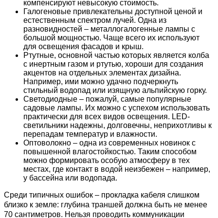
компенсируют невысокую стоимость.
Галогеновые привлекательны доступной ценой и 
естественным спектром лучей. Одна из 
разновидностей – металлогалогенные лампы с 
большой мощностью. Чаще всего их используют 
для освещения фасадов и крыш.
Ртутные, основной частью которых является колба 
с инертным газом и ртутью, хороши для создания 
акцентов на отдельных элементах дизайна. 
Например, ими можно удачно подчеркнуть 
стильный водопад или изящную альпийскую горку.
Светодиодные – пожалуй, самые популярные 
садовые лампы. Их можно с успехом использовать 
практически для всех видов освещения. LED-
светильники надежны, долговечны, неприхотливы к 
перепадам температур и влажности.
Оптоволокно – одна из современных новинок с 
повышенной влагостойкостью. Таким способом 
можно формировать особую атмосферу в тех 
местах, где контакт в водой неизбежен – например, 
у бассейна или водопада.
Среди типичных ошибок – прокладка кабеля слишком 
близко к земле: глубина траншей должна быть не менее 
70 сантиметров. Нельзя проводить коммуникации 